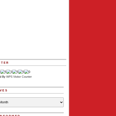
NTER
d By
WPS Visitor Counter
VES