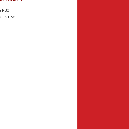
INFORMED
es RSS
ents RSS