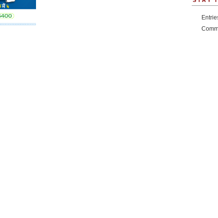
STAY 
Entri
Comm