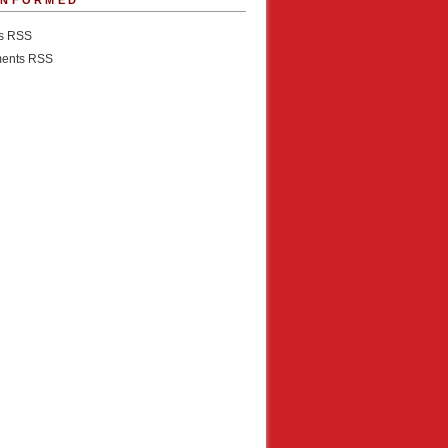
INFORMED
es RSS
ents RSS