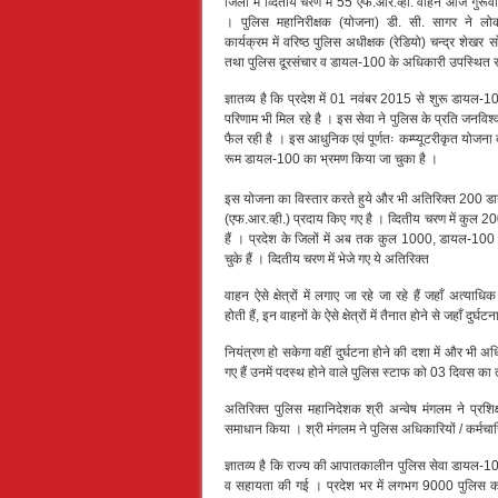
जिलों में व्दितीय चरण में 55 एफ.आर.व्ही. वाहन आज गुरूवार
। पुलिस महानिरीक्षक (योजना) डी. सी. सागर ने लो
कार्यक्रम में वरिष्ठ पुलिस अधीक्षक (रेडियो) चन्द्र शे
तथा पुलिस दूरसंचार व डायल-100 के अधिकारी उपस्थित र
ज्ञातव्य है कि प्रदेश में 01 नवंबर 2015 से शुरू डायल-
परिणाम भी मिल रहे है । इस सेवा ने पुलिस के प्रति जनविश्व
फैल रही है । इस आधुनिक एवं पूर्णतः कम्प्यूटरीकृत योजना की 
रूम डायल-100 का भ्रमण किया जा चुका है ।
इस योजना का विस्तार करते हुये और भी अतिरिक्त 200 
(एफ.आर.व्ही.) प्रदाय किए गए है । व्दितीय चरण में कुल 2
हैं । प्रदेश के जिलों में अब तक कुल 1000, डायल-100
चुके हैं । व्दितीय चरण में भेजे गए ये अतिरिक्त
वाहन ऐसे क्षेत्रों में लगाए जा रहे जा रहे हैं जहाँ अत्याधिक
होती हैं, इन वाहनों के ऐसे क्षेत्रों में तैनात होने से जहाँ दुर्घट
नियंत्रण हो सकेगा वहीं दुर्घटना होने की दशा में और भी 
गए हैं उनमें पदस्थ होने वाले पुलिस स्टाफ को 03 दिवस का 
अतिरिक्त पुलिस महानिदेशक श्री अन्वेष मंगलम ने प्रशि
समाधान किया । श्री मंगलम ने पुलिस अधिकारियों / कर्मचा
ज्ञातव्य है कि राज्य की आपातकालीन पुलिस सेवा डायल-100
व सहायता की गई । प्रदेश भर में लगभग 9000 पुलिस कर्म