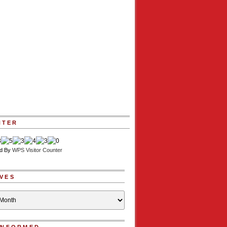
NTER
d By
WPS Visitor Counter
VES