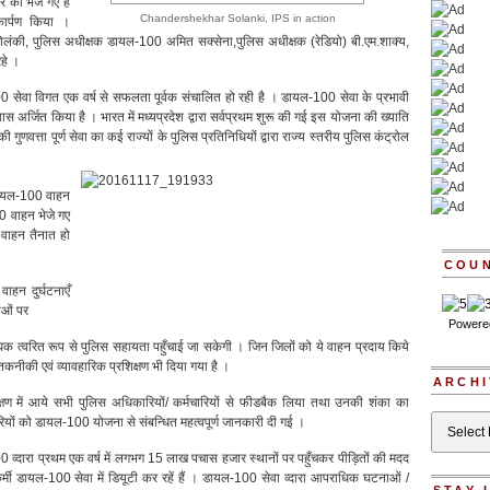
 को भेजे गए हैं
Chandershekhar Solanki, IPS in action
कार्पण किया ।
खर सोलंकी, पुलिस अधीक्षक डायल-100 अमित सक्सेना,पुलिस अधीक्षक (रेडियो) बी.एम.शाक्य,
हे ।
100 सेवा विगत एक वर्ष से सफलता पूर्वक संचालित हो रही है । डायल-100 सेवा के प्रभावी
ास अर्जित किया है । भारत में मध्यप्रदेश द्वारा सर्वप्रथम शुरू की गई इस योजना की ख्याति
गुणवत्ता पूर्ण सेवा का कई राज्यों के पुलिस प्रतिनिधियों द्वारा राज्य स्तरीय पुलिस कंट्रोल
डायल-100 वाहन
00 वाहन भेजे गए
 वाहन तैनात हो
COU
 वाहन दुर्घटनाएँ
नाओं पर
Powere
अधिक त्वरित रूप से पुलिस सहायता पहुँचाई जा सकेगी । जिन जिलों को ये वाहन प्रदाय किये
तकनीकी एवं व्यावहारिक प्रशिक्षण भी दिया गया है ।
ARCHI
क्षण में आये सभी पुलिस अधिकारियों/ कर्मचारियों से फीडबैक लिया तथा उनकी शंका का
Archives
रियों को डायल-100 योजना से संबन्धित महत्वपूर्ण जानकारी दी गई ।
 व्दारा प्रथम एक वर्ष में लगभग 15 लाख पचास हजार स्थानों पर पहुँचकर पीड़ितों की मदद
ी डायल-100 सेवा में डियूटी कर रहें हैं । डायल-100 सेवा व्दारा आपराधिक घटनाओं /